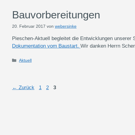
Bauvorbereitungen
20. Februar 2017
von
webersinke
Pieschen-Aktuell begleitet die Entwicklungen unserer 
Dokumentation vom Baustart.
Wir danken Herrn Sche
Kategorien
Aktuell
Seite
Seite
Seite
←
Zurück
1
2
3