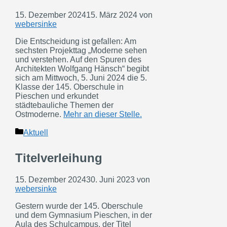
15. Dezember 2024
15. März 2024
von
webersinke
Die Entscheidung ist gefallen: Am
sechsten Projekttag „Moderne sehen
und verstehen. Auf den Spuren des
Architekten Wolfgang Hänsch“ begibt
sich am Mittwoch, 5. Juni 2024 die 5.
Klasse der 145. Oberschule in
Pieschen und erkundet
städtebauliche Themen der
Ostmoderne.
Mehr an dieser Stelle.
Kategorien
Aktuell
Titelverleihung
15. Dezember 2024
30. Juni 2023
von
webersinke
Gestern wurde der 145. Oberschule
und dem Gymnasium Pieschen, in der
Aula des Schulcampus, der Titel