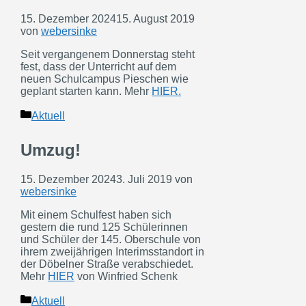
15. Dezember 2024
15. August 2019
von
webersinke
Seit vergangenem Donnerstag steht
fest, dass der Unterricht auf dem
neuen Schulcampus Pieschen wie
geplant starten kann. Mehr
HIER.
Kategorien
Aktuell
Umzug!
15. Dezember 2024
3. Juli 2019
von
webersinke
Mit einem Schulfest haben sich
gestern die rund 125 Schülerinnen
und Schüler der 145. Oberschule von
ihrem zweijährigen Interimsstandort in
der Döbelner Straße verabschiedet.
Mehr
HIER
von Winfried Schenk
Kategorien
Aktuell