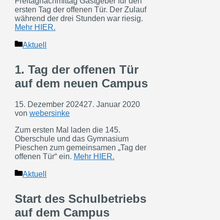
Freitagnachmittag Gastgeber für den
ersten Tag der offenen Tür. Der Zulauf
während der drei Stunden war riesig.
Mehr HIER.
Kategorien
Aktuell
1. Tag der offenen Tür
auf dem neuen Campus
15. Dezember 2024
27. Januar 2020
von
webersinke
Zum ersten Mal laden die 145.
Oberschule und das Gymnasium
Pieschen zum gemeinsamen „Tag der
offenen Tür“ ein.
Mehr HIER.
Kategorien
Aktuell
Start des Schulbetriebs
auf dem Campus