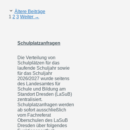
Ältere Beiträge
Seite
Seite
Seite
1
2
3
Weiter
→
Schulplatzanfragen
Die Verteilung von
Schulplätzen für das
laufende Schuljahr sowie
für das Schuljahr
2026/2027 wurde seitens
des Landesamtes für
Schule und Bildung am
Standort Dresden (LaSuB)
zentralisiert.
Schulplatzanfragen werden
ab sofort ausschließlich
vom Fachreferat
Oberschulen des LaSuB
Dresden über folgendes