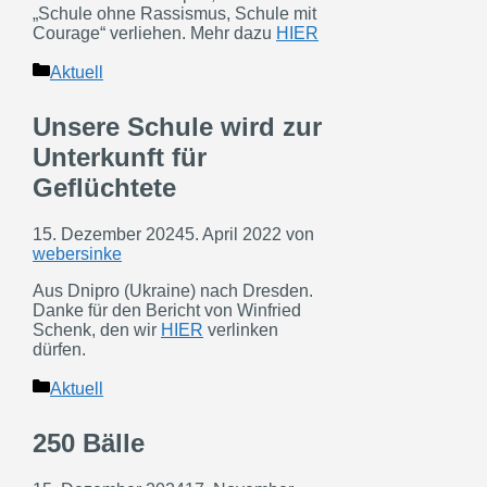
„Schule ohne Rassismus, Schule mit
Courage“ verliehen. Mehr dazu
HIER
Kategorien
Aktuell
Unsere Schule wird zur
Unterkunft für
Geflüchtete
15. Dezember 2024
5. April 2022
von
webersinke
Aus Dnipro (Ukraine) nach Dresden.
Danke für den Bericht von Winfried
Schenk, den wir
HIER
verlinken
dürfen.
Kategorien
Aktuell
250 Bälle