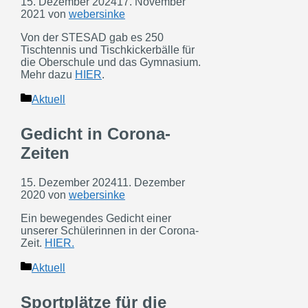
15. Dezember 2024
17. November
2021
von
webersinke
Von der STESAD gab es 250
Tischtennis und Tischkickerbälle für
die Oberschule und das Gymnasium.
Mehr dazu
HIER
.
Kategorien
Aktuell
Gedicht in Corona-
Zeiten
15. Dezember 2024
11. Dezember
2020
von
webersinke
Ein bewegendes Gedicht einer
unserer Schülerinnen in der Corona-
Zeit.
HIER.
Kategorien
Aktuell
Sportplätze für die