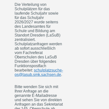
Die Verteilung von
Schulplätzen für das
laufende Schuljahr sowie
für das Schuljahr
2026/2027 wurde seitens
des Landesamtes für
Schule und Bildung am
Standort Dresden (LaSuB)
zentralisiert.
Schulplatzanfragen werden
ab sofort ausschließlich
vom Fachreferat
Oberschulen des LaSuB
Dresden über folgendes
Funktionspostfach
bearbeitet:
schulplatzsuche-
os@lasub.smk.sachsen.de
.
Bitte wenden Sie sich mit
Ihrer Anfrage an die
genannte E-Mailadresse
und sehen Sie von direkten
Anfragen an das Sekretariat
der 145. Oberschule ab.