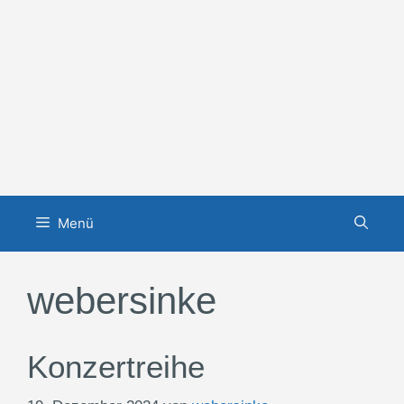
Zum
Inhalt
springen
Menü
webersinke
Konzertreihe