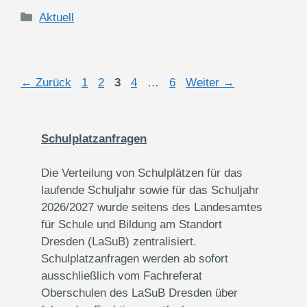
Kategorien
Aktuell
Seite
Seite
Seite
Seite
Seite
←
Zurück
1
2
3
4
…
6
Weiter
→
Schulplatzanfragen
Die Verteilung von Schulplätzen für das
laufende Schuljahr sowie für das Schuljahr
2026/2027 wurde seitens des Landesamtes
für Schule und Bildung am Standort
Dresden (LaSuB) zentralisiert.
Schulplatzanfragen werden ab sofort
ausschließlich vom Fachreferat
Oberschulen des LaSuB Dresden über