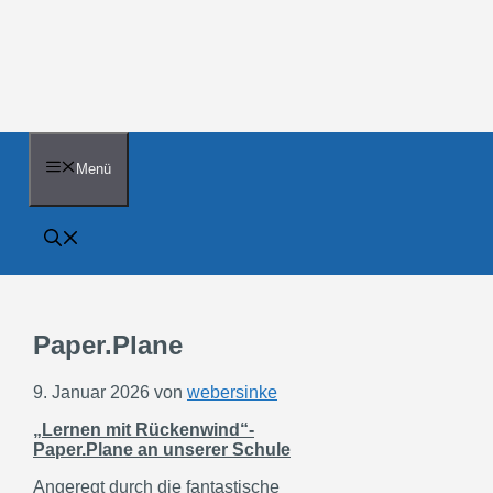
Zum
Inhalt
springen
Menü
Paper.Plane
9. Januar 2026
von
webersinke
„Lernen mit Rückenwind“-
Paper.Plane an unserer Schule
Angeregt durch die fantastische