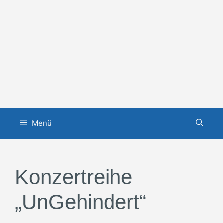
Zum
Inhalt
springen
Menü
Konzertreihe
„UnGehindert“