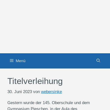
Zum
Inhalt
springen
Menü
Titelverleihung
30. Juni 2023
von
webersinke
Gestern wurde der 145. Oberschule und dem
Gymnasium Pieschen, in der Aula des